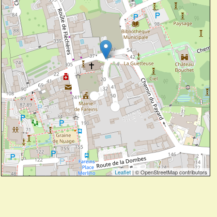
Leaflet
| © OpenStreetMap contributors