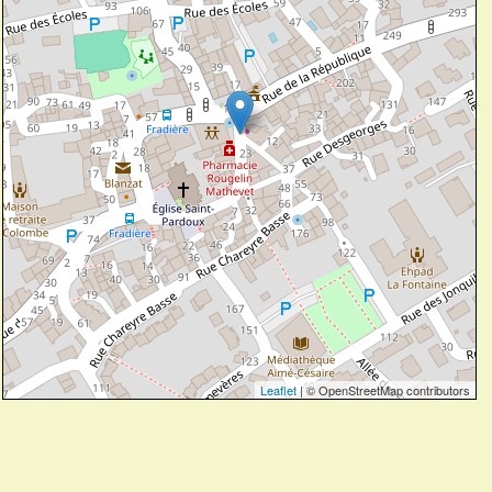
Leaflet
| © OpenStreetMap contributors