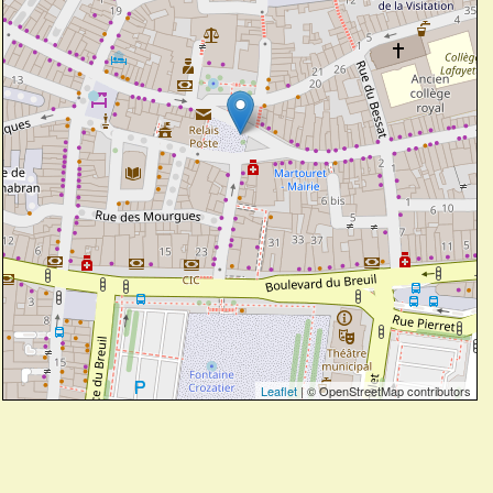
Leaflet
| © OpenStreetMap contributors