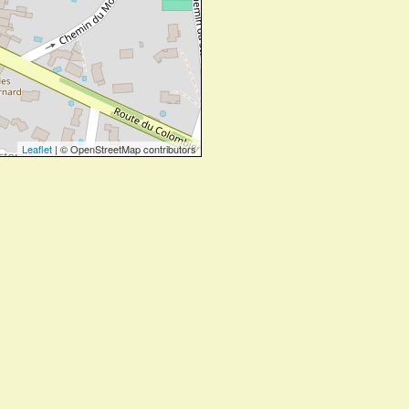
Leaflet
| © OpenStreetMap contributors