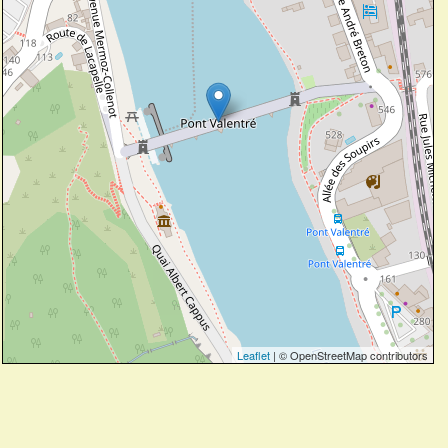
Leaflet
| © OpenStreetMap contributors