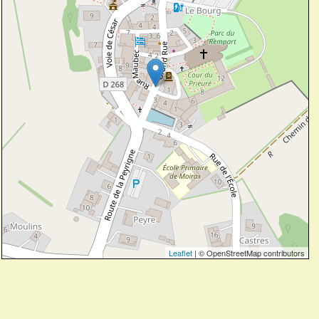
Leaflet
| © OpenStreetMap contributors