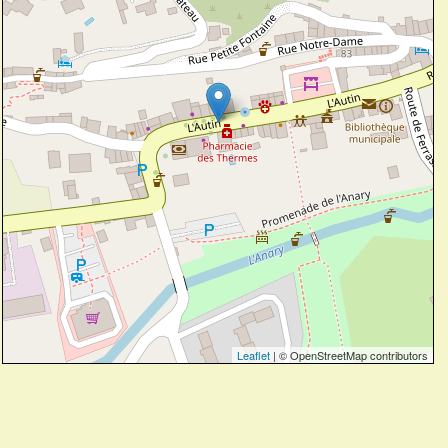
Leaflet
| © OpenStreetMap contributors