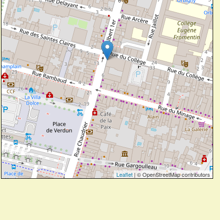
Leaflet
| © OpenStreetMap contributors