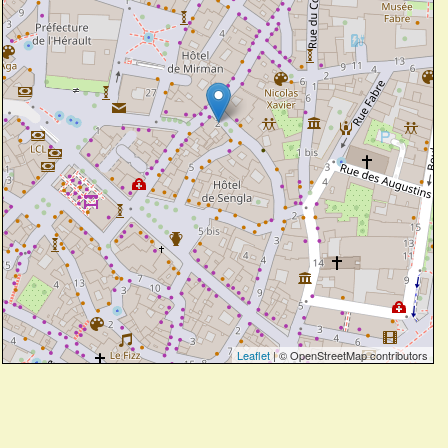
Leaflet
| © OpenStreetMap contributors