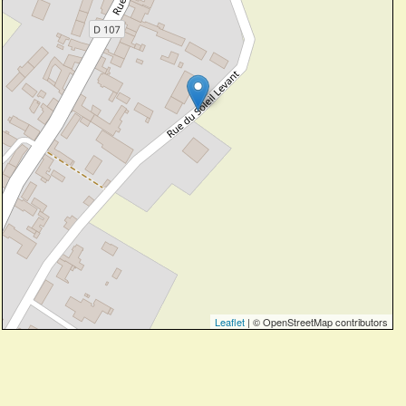
Leaflet
| © OpenStreetMap contributors