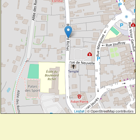
Leaflet
| © OpenStreetMap contributors