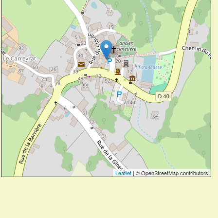
Leaflet
| © OpenStreetMap contributors