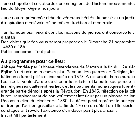
- une chapelle et ses abords qui témoignent de l’histoire mouvementé
lieu du Moyen-Age à nos jours
- une nature préservée riche de végétaux hérités du passé et un jardi
d’inspiration médiévale où se mêlent tradition et modernité
- un hameau bien vivant dont les maisons de pierres ont conservé le
d’antan
Des visites guidées vous seront proposées le Dimanche 21 septembr
14h30 à 18h
Public concerné : Tout public
Au programme pour ce lieu :
Abbaye fondée par l'abbaye cistercienne de Mazan à la fin du 12e sièc
Eglise à nef unique et chevet plat. Pendant les guerres de Religion, le
bâtiments furent pillés et incendiés en 1573. Au cours de la restaurati
l'édifice, la voûte d'arête du choeur fut refaite, et la porte sud percée.
les religieuses quittèrent les lieux et les bâtiments monastiques furent
grande partie démolis après la Révolution. En 1845, réfection de la toi
la nef, remplacement de son voûtement intérieur par un plafond en latt
Reconstruction du clocher en 1880. Le décor peint représente princip
un trompe-l'oeil en grisaille de la fin du 17e ou du début du 18e siècle
sondages ont révélé l'existence d'un décor peint plus ancien.
Inscrit MH partiellement