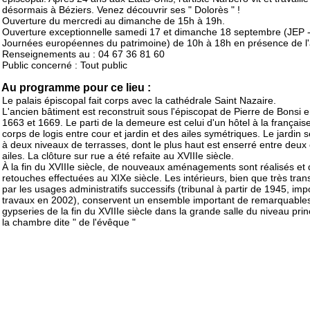
désormais à Béziers. Venez découvrir ses " Dolorès " !
Ouverture du mercredi au dimanche de 15h à 19h.
Ouverture exceptionnelle samedi 17 et dimanche 18 septembre (JEP 
Journées européennes du patrimoine) de 10h à 18h en présence de l'a
Renseignements au : 04 67 36 81 60
Public concerné : Tout public
Au programme pour ce lieu :
Le palais épiscopal fait corps avec la cathédrale Saint Nazaire.
L'ancien bâtiment est reconstruit sous l'épiscopat de Pierre de Bonsi e
1663 et 1669. Le parti de la demeure est celui d'un hôtel à la française
corps de logis entre cour et jardin et des ailes symétriques. Le jardin s
à deux niveaux de terrasses, dont le plus haut est enserré entre deux
ailes. La clôture sur rue a été refaite au XVIIIe siècle.
À la fin du XVIIIe siècle, de nouveaux aménagements sont réalisés et
retouches effectuées au XIXe siècle. Les intérieurs, bien que très tra
par les usages administratifs successifs (tribunal à partir de 1945, imp
travaux en 2002), conservent un ensemble important de remarquable
gypseries de la fin du XVIIIe siècle dans la grande salle du niveau prin
la chambre dite " de l'évêque "