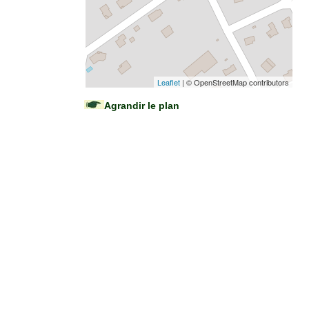
Leaflet
| © OpenStreetMap contributors
Agrandir le plan