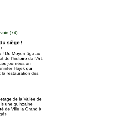
voie (74)
 du siège !
 !
re ! Du Moyen-âge au
 de l'histoire de l'Art.
 ces journées un
ennifer Hajek qui
t la restauration des
etage de la Vallée de
uis une quinzaine
é de Ville la Grand à
ngés