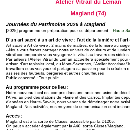
Atelier Vitrail du Léman
Magland (74)
Journées du Patrimoine 2026 à Magland
[2025] programme en préparation pour ce département :
Haute-Sa
D'un art sacré à un art de vivre : l'art de la lumière et l'art
Art sacré à Art de vivre : 2 mains de maîtres, de la lumière au siège
--Nous vous ferons partager notre univers de couleurs et de lumiè
vitrail contemporain vous voyagerez le vitrail au travers des siècles et
Par ailleurs l'Atelier Vitrail du Léman accueillera spécialement pour
artisan d'art tapissier local, du Mont-Saxonnex, l'Atelier Accotinae/J
travaillera sous vos yeux et partagera sa passion pour la création e
assises des fauteuils, bergères et autres chauffeuses
Public concerné : Tout public
Au programme pour ce lieu :
Notre nouveau local est compris dans une ancienne usine de décoll
l'Arve, au pied des stations de Flaine et des Carroz. Implantés dep
d'années en Haute-Savoie, nous venons de déménager notre activit
Magland. Nos activités, nos moyens de communication sont incha
Accès :
Magland est à la sortie de Cluses, accessible par la D1205.
On peut y accéder également par la A40, sortie Cluses/Magland.