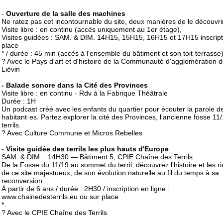
-
Ouverture de la salle des machines
Ne ratez pas cet incontournable du site, deux manières de le découvrir
Visite libre : en continu (accès uniquement au 1er étage),
Visites guidées : SAM. & DIM. 14H15, 15H15, 16H15 et 17H15 inscript
place
* / durée : 45 min (accès à l'ensemble du bâtiment et son toit-terrasse
? Avec le Pays d'art et d'histoire de la Communauté d'agglomération 
Liévin
- Balade sonore dans la Cité des Provinces
Visite libre : en continu - Rdv à la Fabrique Théâtrale
Durée : 1H
Un podcast créé avec les enfants du quartier pour écouter la parole d
habitant·es. Partez explorer la cité des Provinces, l'ancienne fosse 11/
terrils.
? Avec Culture Commune et Micros Rebelles
- Visite guidée des terrils les plus hauts d'Europe
SAM. & DIM. : 14H30 — Bâtiment 5, CPIE Chaîne des Terrils
De la Fosse du 11/19 au sommet du terril, découvrez l'histoire et les r
de ce site majestueux, de son évolution naturelle au fil du temps à sa
reconversion.
À partir de 6 ans / durée : 2H30 / inscription en ligne :
www.chainedesterrils.eu ou sur place
*.
? Avec le CPIE Chaîne des Terrils