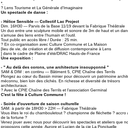
*.
? Lens Tourisme et La Générale d'Imaginaire
Un spectacle de danse :
- Hélice Sensible — Collectif Lac Project
Dim. 16H30 — Parvis de la Base 11/19 devant la Fabrique Théâtrale
Un duo entre une sculpture mobile et sonore de 3m de haut et un dan
s'amuse des liens entre l'humain et l'outil.
Tout public en accès libre / Durée : 25 min.
? En co-organisation avec Culture Commune et La Maison
[lieu de vie, de création et de diffusion contemporaine à Lens
] dans le cadre de Plaine d'été/DRAC Hauts-de-France
Une exposition :
- " Au delà des corons, une architecture insoupçonné "
SAM & DIM : en continu — Bâtiment 5, CPIE Chaîne des Terrils
Plongez au cœur du Bassin minier pour découvrir un patrimoine archit
méconnu, bien loin des clichés. En richesse et diversité de trésors
architecturaux.
? Avec le CPIE Chaîne des Terrils et l'association Germinal
C'est la fête à Culture Commune !
- Soirée d'ouverture de saison culturelle
SAM. à partir de 18H30 > 22H — Fabrique Théâtrale
Vous êtes le roi du chambouletout ? championne de fléchette ? accro 
de la fortune ?
Venez jouer avec nous pour découvrir les spectacles et ateliers que n
proposons cette année. Aurore et Lucien de la cie La Ponctuelle