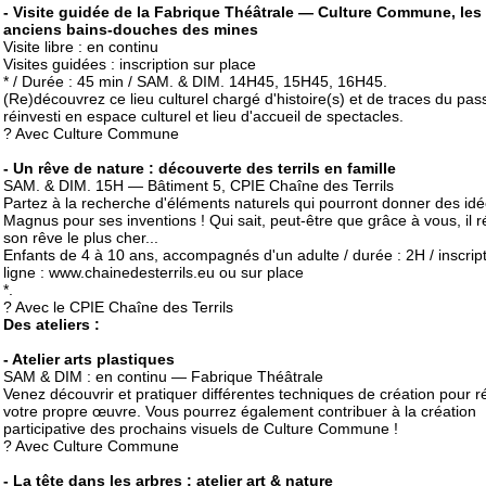
- Visite guidée de la Fabrique Théâtrale — Culture Commune, les
anciens bains-douches des mines
Visite libre : en continu
Visites guidées : inscription sur place
* / Durée : 45 min / SAM. & DIM. 14H45, 15H45, 16H45.
(Re)découvrez ce lieu culturel chargé d'histoire(s) et de traces du pas
réinvesti en espace culturel et lieu d'accueil de spectacles.
? Avec Culture Commune
- Un rêve de nature : découverte des terrils en famille
SAM. & DIM. 15H — Bâtiment 5, CPIE Chaîne des Terrils
Partez à la recherche d'éléments naturels qui pourront donner des id
Magnus pour ses inventions ! Qui sait, peut-être que grâce à vous, il r
son rêve le plus cher...
Enfants de 4 à 10 ans, accompagnés d'un adulte / durée : 2H / inscrip
ligne : www.chainedesterrils.eu ou sur place
*.
? Avec le CPIE Chaîne des Terrils
Des ateliers :
- Atelier arts plastiques
SAM & DIM : en continu — Fabrique Théâtrale
Venez découvrir et pratiquer différentes techniques de création pour ré
votre propre œuvre. Vous pourrez également contribuer à la création
participative des prochains visuels de Culture Commune !
? Avec Culture Commune
- La tête dans les arbres : atelier art & nature