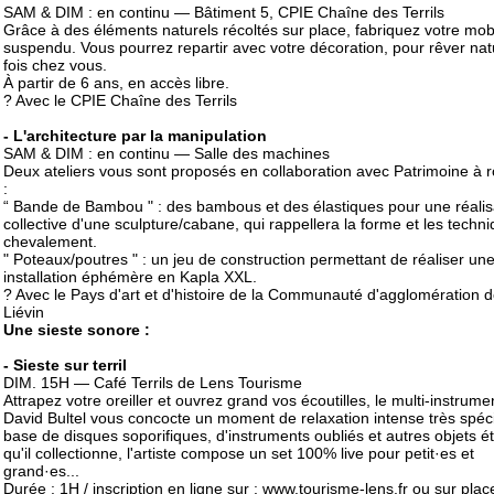
SAM & DIM : en continu — Bâtiment 5, CPIE Chaîne des Terrils
Grâce à des éléments naturels récoltés sur place, fabriquez votre mob
suspendu. Vous pourrez repartir avec votre décoration, pour rêver na
fois chez vous.
À partir de 6 ans, en accès libre.
? Avec le CPIE Chaîne des Terrils
- L'architecture par la manipulation
SAM & DIM : en continu — Salle des machines
Deux ateliers vous sont proposés en collaboration avec Patrimoine à r
:
“ Bande de Bambou " : des bambous et des élastiques pour une réalis
collective d'une sculpture/cabane, qui rappellera la forme et les techn
chevalement.
" Poteaux/poutres " : un jeu de construction permettant de réaliser un
installation éphémère en Kapla XXL.
? Avec le Pays d'art et d'histoire de la Communauté d'agglomération 
Liévin
Une sieste sonore :
- Sieste sur terril
DIM. 15H — Café Terrils de Lens Tourisme
Attrapez votre oreiller et ouvrez grand vos écoutilles, le multi-instrume
David Bultel vous concocte un moment de relaxation intense très spéci
base de disques soporifiques, d'instruments oubliés et autres objets é
qu'il collectionne, l'artiste compose un set 100% live pour petit·es et
grand·es...
Durée : 1H / inscription en ligne sur : www.tourisme-lens.fr ou sur plac