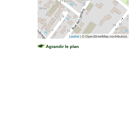
Leaflet
| © OpenStreetMap contributors
Agrandir le plan