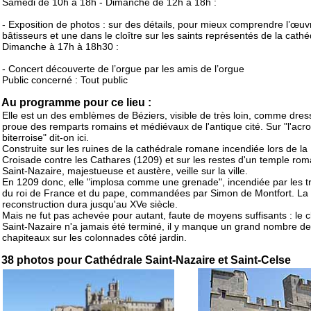
Samedi de 10h à 18h - Dimanche de 12h à 18h :
- Exposition de photos : sur des détails, pour mieux comprendre l’œuv
bâtisseurs et une dans le cloître sur les saints représentés de la cathé
Dimanche à 17h à 18h30 :
- Concert découverte de l’orgue par les amis de l’orgue
Public concerné : Tout public
Au programme pour ce lieu :
Elle est un des emblèmes de Béziers, visible de très loin, comme dres
proue des remparts romains et médiévaux de l'antique cité. Sur "l'acr
biterroise" dit-on ici.
Construite sur les ruines de la cathédrale romane incendiée lors de la
Croisade contre les Cathares (1209) et sur les restes d'un temple rom
Saint-Nazaire, majestueuse et austère, veille sur la ville.
En 1209 donc, elle "implosa comme une grenade", incendiée par les 
du roi de France et du pape, commandées par Simon de Montfort. La
reconstruction dura jusqu'au XVe siècle.
Mais ne fut pas achevée pour autant, faute de moyens suffisants : le c
Saint-Nazaire n'a jamais été terminé, il y manque un grand nombre de
chapiteaux sur les colonnades côté jardin.
38 photos pour Cathédrale Saint-Nazaire et Saint-Celse