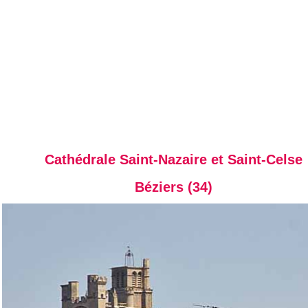
Cathédrale Saint-Nazaire et Saint-Celse
Béziers (34)