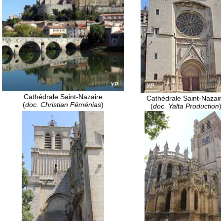
Cathédrale Saint-Nazaire
Cathédrale Saint-Nazai
(
doc. Christian Féménias
)
(
doc. Yalta Production