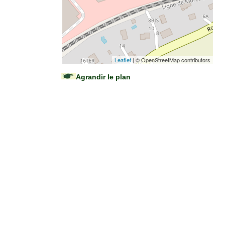
Leaflet
| © OpenStreetMap contributors
Agrandir le plan