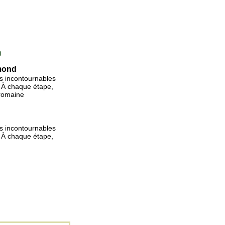
)
amond
s incontournables
. À chaque étape,
 romaine
s incontournables
. À chaque étape,