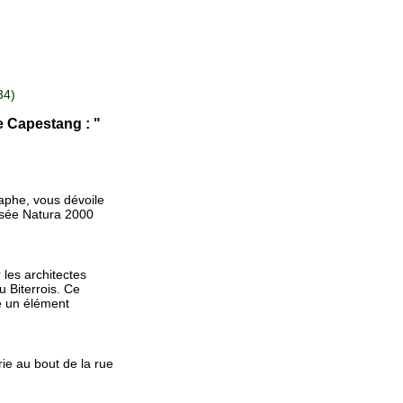
34)
e Capestang : "
raphe, vous dévoile
ssée Natura 2000
 les architectes
 Biterrois. Ce
e un élément
rie au bout de la rue