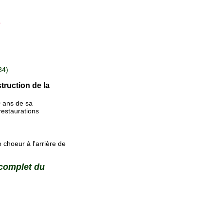
s
34)
truction de la
0 ans de sa
restaurations
 choeur à l'arrière de
 complet du