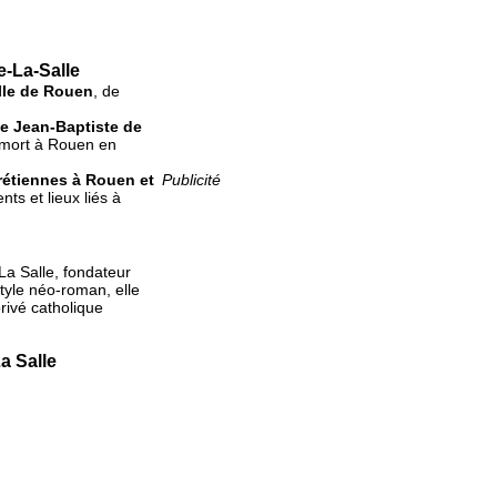
e-La-Salle
lle de Rouen
, de
e Jean-Baptiste de
, mort à Rouen en
rétiennes à Rouen et
Publicité
ts et lieux liés à
La Salle, fondateur
tyle néo-roman, elle
rivé catholique
a Salle