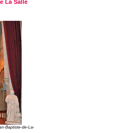
e La Salle
an-Baptiste-de-La-