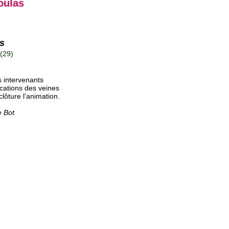
oulas
s
 (29)
s intervenants
ications des veines
ôture l’animation.
e Bot