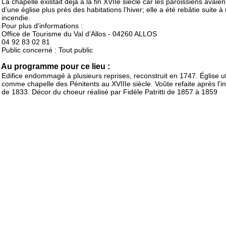
La chapelle existait déjà à la fin XVIIe siècle car les paroissiens avaie
d’une église plus près des habitations l’hiver; elle a été rebâtie suite à
incendie.
Pour plus d'informations :
Office de Tourisme du Val d'Allos - 04260 ALLOS
04 92 83 02 81
Public concerné : Tout public
Au programme pour ce lieu :
Edifice endommagé à plusieurs reprises, reconstruit en 1747. Église ut
comme chapelle des Pénitents au XVIIIe siècle. Voûte refaite après l'i
de 1833. Décor du choeur réalisé par Fidèle Patritti de 1857 à 1859