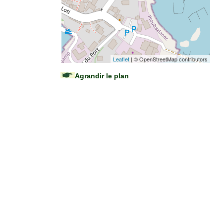
Leaflet
| © OpenStreetMap contributors
Agrandir le plan