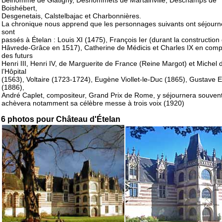
Boishébert,
Desgenetais, Calstelbajac et Charbonnières.
La chronique nous apprend que les personnages suivants ont séjourn
sont
passés à Ételan : Louis XI (1475), François Ier (durant la construction
Hâvrede-Grâce en 1517), Catherine de Médicis et Charles IX en com
des futurs
Henri III, Henri IV, de Marguerite de France (Reine Margot) et Michel 
l’Hôpital
(1563), Voltaire (1723-1724), Eugène Viollet-le-Duc (1865), Gustave Ei
(1886),
André Caplet, compositeur, Grand Prix de Rome, y séjournera souvent
achèvera notamment sa célèbre messe à trois voix (1920)
6 photos pour Château d'Ételan