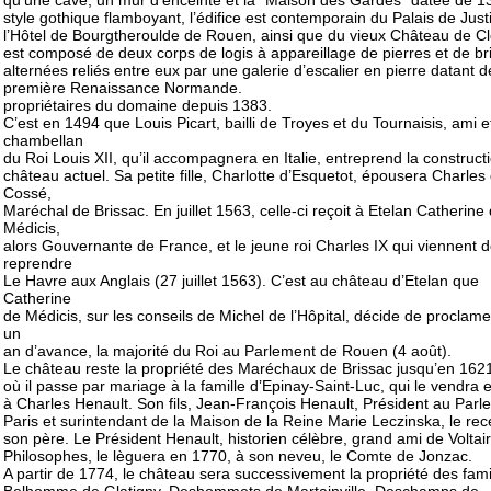
style gothique flamboyant, l’édifice est contemporain du Palais de Just
l’Hôtel de Bourgtheroulde de Rouen, ainsi que du vieux Château de Clè
est composé de deux corps de logis à appareillage de pierres et de br
alternées reliés entre eux par une galerie d’escalier en pierre datant d
première Renaissance Normande.
propriétaires du domaine depuis 1383.
C’est en 1494 que Louis Picart, bailli de Troyes et du Tournaisis, ami e
chambellan
du Roi Louis XII, qu’il accompagnera en Italie, entreprend la construct
château actuel. Sa petite fille, Charlotte d’Esquetot, épousera Charles
Cossé,
Maréchal de Brissac. En juillet 1563, celle-ci reçoit à Etelan Catherine
Médicis,
alors Gouvernante de France, et le jeune roi Charles IX qui viennent 
reprendre
Le Havre aux Anglais (27 juillet 1563). C’est au château d’Etelan que
Catherine
de Médicis, sur les conseils de Michel de l’Hôpital, décide de proclame
un
an d’avance, la majorité du Roi au Parlement de Rouen (4 août).
Le château reste la propriété des Maréchaux de Brissac jusqu’en 162
où il passe par mariage à la famille d’Epinay-Saint-Luc, qui le vendra
à Charles Henault. Son fils, Jean-François Henault, Président au Par
Paris et surintendant de la Maison de la Reine Marie Leczinska, le re
son père. Le Président Henault, historien célèbre, grand ami de Voltai
Philosophes, le lèguera en 1770, à son neveu, le Comte de Jonzac.
A partir de 1774, le château sera successivement la propriété des fami
Belhomme de Glatigny, Deshommets de Martainville, Deschamps de