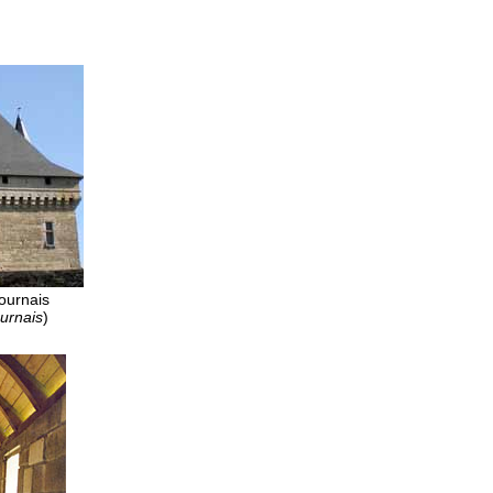
ournais
urnais
)