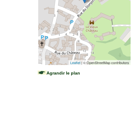
Leaflet
| © OpenStreetMap contributors
Agrandir le plan