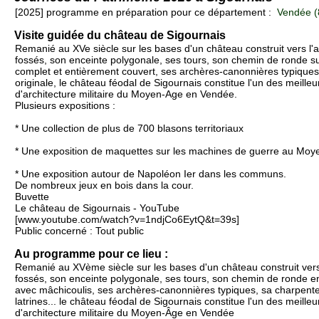
[2025] programme en préparation pour ce département :
Vendée (
Visite guidée du château de Sigournais
Remanié au XVe siècle sur les bases d'un château construit vers l'a
fossés, son enceinte polygonale, ses tours, son chemin de ronde s
complet et entièrement couvert, ses archères-canonnières typiques
originale, le château féodal de Sigournais constitue l'un des meille
d'architecture militaire du Moyen-Age en Vendée.
Plusieurs expositions :
* Une collection de plus de 700 blasons territoriaux
* Une exposition de maquettes sur les machines de guerre au Moy
* Une exposition autour de Napoléon Ier dans les communs.
De nombreux jeux en bois dans la cour.
Buvette
Le château de Sigournais - YouTube
[www.youtube.com/watch?v=1ndjCo6EytQ&t=39s]
Public concerné : Tout public
Au programme pour ce lieu :
Remanié au XVème siècle sur les bases d'un château construit vers 
fossés, son enceinte polygonale, ses tours, son chemin de ronde e
avec mâchicoulis, ses archères-canonnières typiques, sa charpente 
latrines... le château féodal de Sigournais constitue l'un des meill
d'architecture militaire du Moyen-Âge en Vendée