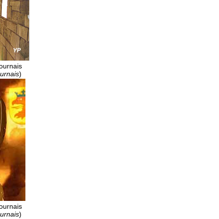
ournais
urnais
)
ournais
urnais
)