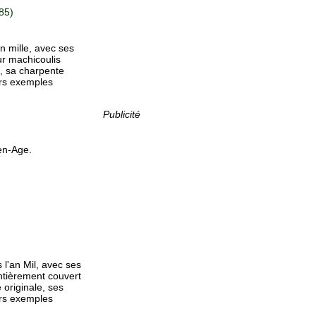
85)
n mille, avec ses
ur machicoulis
, sa charpente
urs exemples
Publicité
en-Age.
l'an Mil, avec ses
ntièrement couvert
originale, ses
eurs exemples