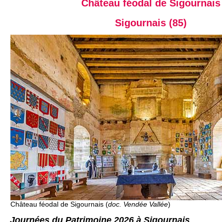
Château féodal de Sigournais
Sigournais (85)
Château féodal de Sigournais (
doc. Vendée Vallée
)
Journées du Patrimoine 2026 à Sigournais