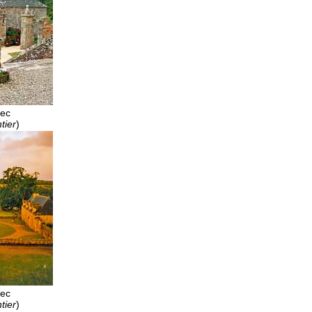
lec
tier
)
lec
tier
)