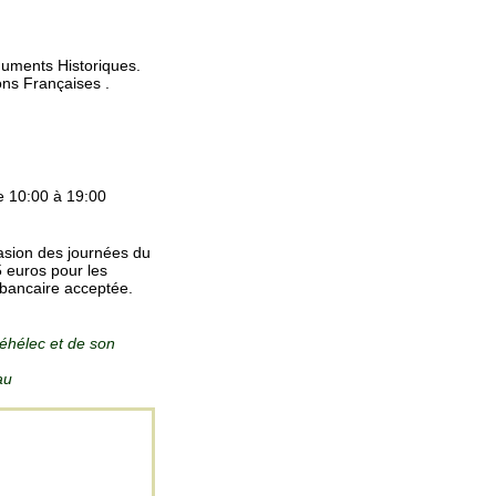
numents Historiques.
ons Françaises .
 10:00 à 19:00
casion des journées du
5 euros pour les
 bancaire acceptée.
éhélec et de son
au