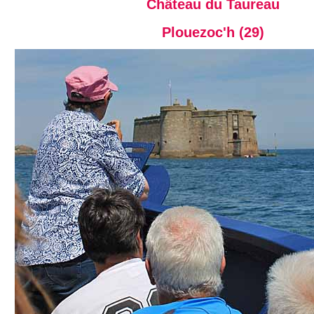
Château du Taureau
Plouezoc'h (29)