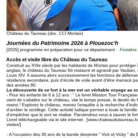
Château du Taureau (
doc. CCI Morlaix
)
Journées du Patrimoine 2026 à Plouezoc'h
[2025] programme en préparation pour ce département :
Finistère
Accès et visite libre du Château du Taureau
Construit au XVIe siècle par les habitants de Morlaix pour protéger l
anglais, le château du Taureau fût restauré et agrandi par Vauban
Louis XIV. Il assuma alors successivement les fonctions de défense
résidence secondaire, puis d’école de voile avant d’être menacé pa
des années 80.
La découverte de ce fort à la mer est un véritable voyage au cœ
- Pour les enfants de 6 à 12 ans : " Le livret Mission Tour Française
vient de s’abattre sur le château, vite le temps presse, le destin du 
mains ! Explorez le château, menez l’enquête à la recherche d’indic
d’arrêter le sortilège. Cette activité ludique permet à toute la famille
d’empêcher que le sort se réalise. Parviendrez-vous à sauver le for
Livret téléchargeable via le site internet : [www.chateaudutaureau.b
visites/]
- A l’occasion des 30 ans de la bande dessinée " Vick et Vicky " de B