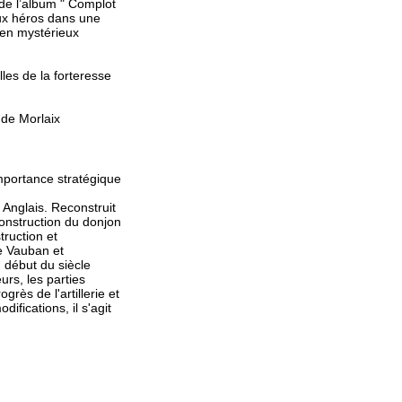
 de l’album " Complot
eux héros dans une
n en mystérieux
lles de la forteresse
 de Morlaix
 importance stratégique
 Anglais. Reconstruit
construction du donjon
truction et
e Vauban et
 début du siècle
urs, les parties
grès de l'artillerie et
ifications, il s'agit