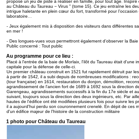
proposé un jeu de piste à réaliser en famille, pour tout âge. Inspiré
au Château du Taureau − Virus " (tome 15). Ce jeu entraîne les d
intrigue haletante en plein cœur du fort, transformé pour l’occasio
laboratoire…
- Jeux également mis à disposition des visiteurs dans différentes sa
en mer !
- Des longues-vues vous permettront également d’observer la Baie
Public concerné : Tout public
Au programme pour ce lieu :
Placé à l'entrée de la baie de Morlaix, l'ilôt du Taureau était d'une
capitale pour la défense de celle-ci.
Un premier château construit en 1521 fut rapidement détruit par les
à partir de 1542, il a subi depuis de nombreuses modifications : re
(tour française) en 1614, restauration du donjon, démolition, recons
agrandissement de l'ancien fort de 1689 à 1692 sous la direction d
Garengeau, agrandissements successifs à la fin du 17e siècle et au
suivant, toujours sous la direction des deux ingénieurs, etc. Par aille
hautes de l'édifice ont été modifiées plusieurs fois pour suivre les pro
il a aujourd'hui perdu son couronnement crenelé. En dépit de ces mod
d'un édifice majeur de l'histoire de la construction militaire
1 photo pour Château du Taureau