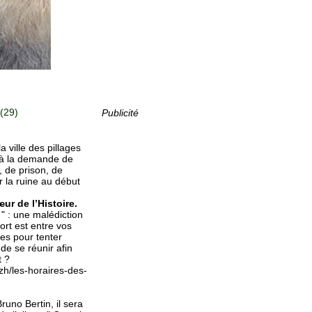
 (29)
Publicité
a ville des pillages
, à la demande de
, de prison, de
r la ruine au début
ur de l’Histoire.
 " : une malédiction
fort est entre vos
es pour tenter
 de se réunir afin
t ?
zh/les-horaires-des-
runo Bertin, il sera