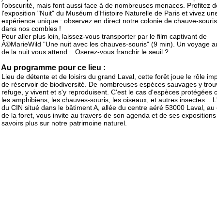
l'obscurité, mais font aussi face à de nombreuses menaces. Profitez d
l'exposition "Nuit" du Muséum d'Histoire Naturelle de Paris et vivez un
expérience unique : observez en direct notre colonie de chauve-souri
dans nos combles !
Pour aller plus loin, laissez-vous transporter par le film captivant de
Â©MarieWild "Une nuit avec les chauves-souris" (9 min). Un voyage a
de la nuit vous attend... Oserez-vous franchir le seuil ?
Au programme pour ce lieu :
Lieu de détente et de loisirs du grand Laval, cette forêt joue le rôle im
de réservoir de biodiversité. De nombreuses espèces sauvages y trou
refuge, y vivent et s'y reproduisent. C'est le cas d'espèces protégée
les amphibiens, les chauves-souris, les oiseaux, et autres insectes... 
du CIN situé dans le bâtiment A, allée du centre aéré 53000 Laval, au
de la foret, vous invite au travers de son agenda et de ses expositions
savoirs plus sur notre patrimoine naturel.