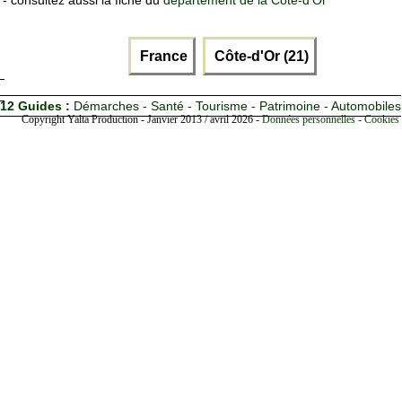
- consultez aussi la fiche du
département de la Côte-d'Or
France
Côte-d'Or (21)
12 Guides :
Démarches - Santé - Tourisme - Patrimoine - Automobiles
Copyright Yalta Production - Janvier 2013 / avril 2026 -
Données personnelles - Cookies