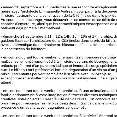
-
samedi 20 septembre à 15h, participez à une rencontre exceptionnel
heure avec l’architecte Emmanuelle Andreani pour partir à la découve
l’histoire fascinante de la construction de la Cité (inclus dans le prix du b
Au cours de cet échange, vous découvrirez les secrets et les défis de 
chantier d’envergure, ainsi que les caractéristiques écoresponsables 
bâtiment déjà primé à l’international.
- dimanche 21 septembre à 11h, 12h, 14h, 15h, 16h et 17h, profitez de
guidées flash sur l’architecture de la Cité (inclus dans le prix du billet).
avec la thématique du patrimoine architectural, découvrez les particula
la construction du bâtiment ;
- en continu durant tout le week-end, empruntez un parcours de visite
multisensoriel, entièrement dédié à l’histoire des vins de Bourgogne. 
enfants profiteront d’un parcours ludique et immersif, conçu spéciale
eux. Le billet au tarif préférentiel inclut la dégustation d’un vin ou d’un 
raisin. Les enfants peuvent compléter leur visite avec un livret-jeux,
exceptionnellement offert. S’ils découvrent le mot mystère, une surpris
attend ;
- en continu durant tout le week-end, participez à une animation artist
famille et donnez vie à votre imagination à travers diverses techniques
créatives. Votre objectif ? Créer la Cité de vos rêves ! Un concours se
organisé pour récompenser le plus beau dessin (inclus dans le prix du b
présence d’un adulte accompagnateur obligatoire) ;
- en continu durant tout le week-end, participez à l'activité " Apprenti a