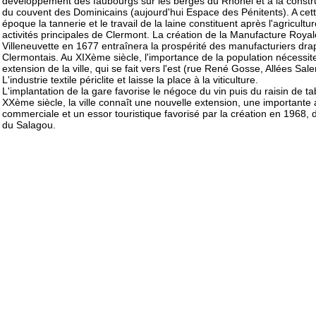
développement des faubourgs sur les berges du Rhônel et à la constr
du couvent des Dominicains (aujourd'hui Espace des Pénitents). A cet
époque la tannerie et le travail de la laine constituent après l'agricultur
activités principales de Clermont. La création de la Manufacture Roya
Villeneuvette en 1677 entraînera la prospérité des manufacturiers dra
Clermontais. Au XIXème siècle, l'importance de la population nécessit
extension de la ville, qui se fait vers l'est (rue René Gosse, Allées Sale
L'industrie textile périclite et laisse la place à la viticulture.
L'implantation de la gare favorise le négoce du vin puis du raisin de ta
XXème siècle, la ville connaît une nouvelle extension, une importante a
commerciale et un essor touristique favorisé par la création en 1968, 
du Salagou.