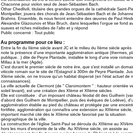
Chaconne pour violon seul de Jean-Sébastien Bach.
Othar Chedlivili, titulaire des grandes orgues de la cathédrale Saint-Pi
Montpellier, jouera des chorals de Jean-Sébastien Bach et de Johann
Brahms. Ensemble, ils nous feront entendre des œuvres de Paul Hind
Alexandre Glazounov et Max Bruch, dans lesquelles l'orgue se fond av
suaves et riches mélodies de l'alto et y répond
Public concerné : Tout public
Au programme pour ce lieu :
Entre la fin du IIème siècle avant JC et le milieu du IIème siècle après
note la présence d'une importante agglomération antique (thermes, p
publique...) dite de Peyre Plantade, installée le long d'une voie romaine
Millau à la mer (Agde).
C'est durant le premier siècle de notre ère, que s'est installé un doma
viticole romain sur le site de l'Estagnol à 300m de Peyre Plantade. Ju
XIème siècle, on ne trouve qu'un habitat dispersé (en l'état actuel de 
connaissances).
La ville actuelle de Clermont (de " Claromontem " : hauteur orientée ve
soleil levant), est une création des XIème et XIIème siècles.
Elle est constituée : d'un imposant château féodal dit des Guilhem (v
d'abord des Guilhem de Montpellier, puis des évêques de Lodève), d'
agglomération établie au pied du château et protégée par une enceint
fortifiée, agglomération qui connaîtra une extension au XIIIème siècle,
important marché cité dès le XIIème siècle favorisé par la situation
géographique de la ville.
La construction de l'église Saint-Paul se déroula du XIIIème au XIVèm
hors les murs d'enceinte de la ville. Au XIVème siècle, on assiste au