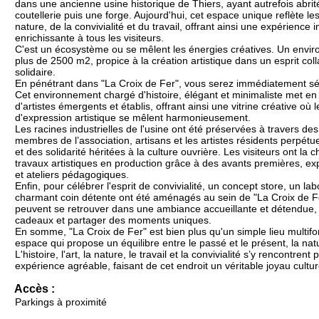
dans une ancienne usine historique de Thiers, ayant autrefois abri
coutellerie puis une forge. Aujourd'hui, cet espace unique reflète les 
nature, de la convivialité et du travail, offrant ainsi une expérience
enrichissante à tous les visiteurs.
C'est un écosystème ou se mêlent les énergies créatives. Un envir
plus de 2500 m2, propice à la création artistique dans un esprit colla
solidaire.
En pénétrant dans "La Croix de Fer", vous serez immédiatement sé
Cet environnement chargé d'histoire, élégant et minimaliste met en 
d'artistes émergents et établis, offrant ainsi une vitrine créative où 
d'expression artistique se mêlent harmonieusement.
Les racines industrielles de l'usine ont été préservées à travers des
membres de l’association, artisans et les artistes résidents perpétue
et des solidarité héritées à la culture ouvrière. Les visiteurs ont la
travaux artistiques en production grâce à des avants premières, ex
et ateliers pédagogiques.
Enfin, pour célébrer l'esprit de convivialité, un concept store, un la
charmant coin détente ont été aménagés au sein de "La Croix de Fe
peuvent se retrouver dans une ambiance accueillante et détendue, 
cadeaux et partager des moments uniques.
En somme, "La Croix de Fer" est bien plus qu'un simple lieu multifon
espace qui propose un équilibre entre le passé et le présent, la nat
L'histoire, l'art, la nature, le travail et la convivialité s’y rencontren
expérience agréable, faisant de cet endroit un véritable joyau cultu
Accès :
Parkings à proximité