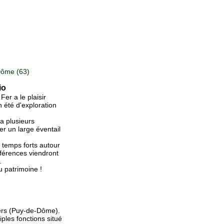
ôme (63)
io
er a le plaisir
n été d'exploration
ra plusieurs
er un large éventail
temps forts autour
nférences viendront
.
 patrimoine !
iers (Puy-de-Dôme).
ples fonctions situé