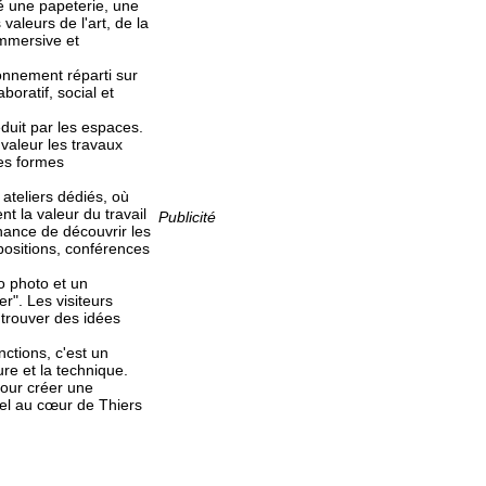
té une papeterie, une
valeurs de l'art, de la
 immersive et
onnement réparti sur
boratif, social et
duit par les espaces.
valeur les travaux
les formes
 ateliers dédiés, où
nt la valeur du travail
Publicité
 chance de découvrir les
positions, conférences
bo photo et un
r". Les visiteurs
trouver des idées
ctions, c'est un
ure et la technique.
t pour créer une
rel au cœur de Thiers