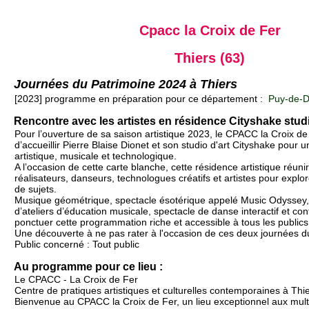
Cpacc la Croix de Fer
Thiers (63)
Journées du Patrimoine 2024 à Thiers
[2023] programme en préparation pour ce département :
Puy-de-D
Rencontre avec les artistes en résidence Cityshake stud
Pour l’ouverture de sa saison artistique 2023, le CPACC la Croix de F
d’accueillir Pierre Blaise Dionet et son studio d'art Cityshake pour u
artistique, musicale et technologique.
A l’occasion de cette carte blanche, cette résidence artistique réuni
réalisateurs, danseurs, technologues créatifs et artistes pour explor
de sujets.
Musique géométrique, spectacle ésotérique appelé Music Odyssey, 
d’ateliers d’éducation musicale, spectacle de danse interactif et co
ponctuer cette programmation riche et accessible à tous les publics
Une découverte à ne pas rater à l'occasion de ces deux journées du
Public concerné : Tout public
Au programme pour ce lieu :
Le CPACC - La Croix de Fer
Centre de pratiques artistiques et culturelles contemporaines à Th
Bienvenue au CPACC la Croix de Fer, un lieu exceptionnel aux multi