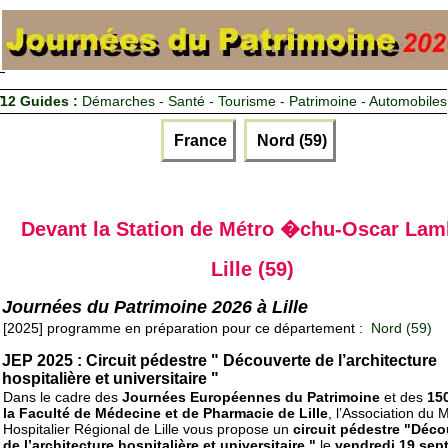
12 Guides :
Démarches - Santé - Tourisme - Patrimoine - Automobiles
France
Nord (59)
Devant la Station de Métro �chu-Oscar Lam
Lille (59)
Journées du Patrimoine 2026 à Lille
[2025] programme en préparation pour ce département :
Nord (59)
JEP 2025 : Circuit pédestre " Découverte de l’architecture
hospitalière et universitaire "
Dans le cadre des
Journées Européennes du Patrimoine
et des
15
la Faculté de Médecine et de Pharmacie de Lille
, l’Association du
Hospitalier Régional de Lille vous propose un
circuit pédestre "Déco
de l’architecture hospitalière et universitaire "
le
vendredi 19 sep