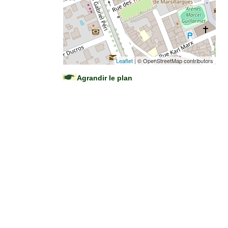
Leaflet
| © OpenStreetMap contributors
Agrandir le plan