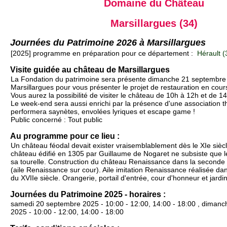
Domaine du Château
Marsillargues (34)
Journées du Patrimoine 2026 à Marsillargues
[2025] programme en préparation pour ce département :
Hérault (
Visite guidée au château de Marsillargues
La Fondation du patrimoine sera présente dimanche 21 septembre
Marsillargues pour vous présenter le projet de restauration en cour
Vous aurez la possibilité de visiter le château de 10h à 12h et de 1
Le week-end sera aussi enrichi par la présence d'une association th
performera saynètes, envolées lyriques et escape game !
Public concerné : Tout public
Au programme pour ce lieu :
Un château féodal devait exister vraisemblablement dès le XIe sièc
château édifié en 1305 par Guillaume de Nogaret ne subsiste que l
sa tourelle. Construction du château Renaissance dans la seconde 
(aile Renaissance sur cour). Aile imitation Renaissance réalisée da
du XVIIe siècle. Orangerie, portail d'entrée, cour d'honneur et jardin
Journées du Patrimoine 2025 - horaires :
samedi 20 septembre 2025 - 10:00 - 12:00, 14:00 - 18:00 , diman
2025 - 10:00 - 12:00, 14:00 - 18:00