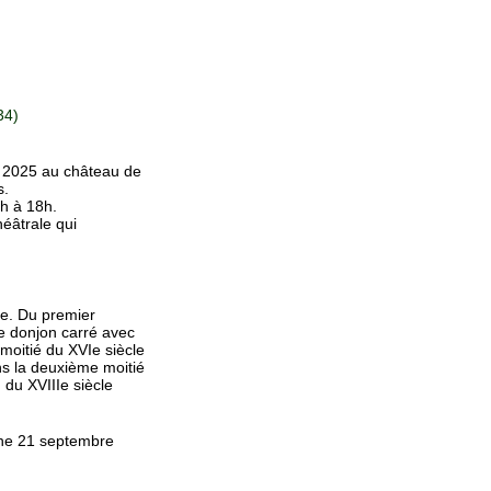
34)
 2025 au château de
s.
4h à 18h.
éâtrale qui
le. Du premier
e donjon carré avec
moitié du XVIe siècle
ns la deuxième moitié
 du XVIIIe siècle
che 21 septembre