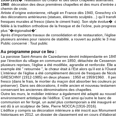
1950-1951
�: réalisation du chœur et des deux chapelles attenantes.
1960
: décoration des deux premières chapelles et des murs d’entrée 
chemin de croix.
Artiste d’origine estonienne, réfugié en France dès 1940, Greschny s’i
des décorations antérieures (statues, éléments sculptés…) qu’il trans
fresques murales al fresco (dans le ciment frais). Son style évolue�: 
fidèle à la tradition orthodoxe de la fresque et de l’icône, puis progre
plus "�régionalisé�".
Après d’importants travaux de consolidation et de restauration, l’églis
plusieurs années pour raisons de stabilité, a rouvert au public le 3 ma
Public concerné : Tout public
Au programme pour ce lieu :
La paroisse Saint-Amans de Cazedarnes devint indépendante en 1845
par l’érection du village en commune en 1850, détachée de Cessenon
plusieurs reprises, l’église a été modifiée, agrandie et renforcée. Elle 
exemple été " retournée ", le chœur était à l’Est alors qu’il est à l’Ouest
L’intérieur de l’église a été complètement décoré de fresques de Nicol
GRESCHNY (1912-1985) en deux phases : 1950 et 1959/1960. . Il pein
fresco (dans le frais, le mortier du maçon doit absorber les couleurs p
préserver). Dans ses décorations, il mêle ancien et nouveau testament
conservant les anciennes dénominations des chapelles.
Outre les murs, le mobilier intérieur a également été adapté au nouvel
environnement artistique de l’édifice. C’est ainsi qu’outre le banc de
communion en fer forgé, un autel plus contemporain a été inauguré en
est dû à un sculpteur de Sète, Pierre NOCCA (1916-2016).
L’édifice y compris sa décoration intérieure a été inscrit aux Monumen
historiques en 2012, un dossier de classement est en cours d’élaborat