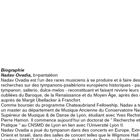
Biographie
Nadav Ovadia,
b>pantaléon
Nadav Ovadia est l'un des rares musiciens à se produire et à faire des
recherches sur des tympanons-psaltérions européens historiques - pa
tympanon, salterio, dulce-melos - reconstituant et faisant revivre leurs
oubliées du Baroque, de la Renaissance et du Moyen Âge, après des
auprès de Margit Übellacker à Francfort.
Comme boursier du programme Chateaubriand Fellowship, Nadav a t
un master au département de Musique Ancienne du Conservatoire Nat
Supérieur de Musique & de Danse de Lyon, étudiant avec Yves Rechst
Pierre Hamon. Il commence aujourd’hui un doctorat de " Recherche et
Pratique " au CNSMD de Lyon en lien avec l’Université Lyon II.
Nadav Ovadia a joué du tympanon dans des concerts en Europe, Ext
Orient et Israël, dans des salles de concert telles que le Wigmore Hall