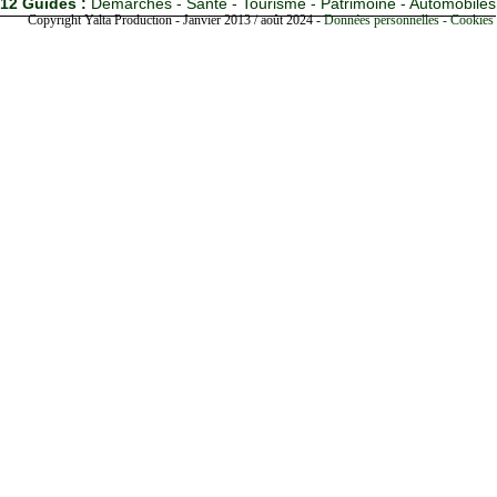
12 Guides :
Démarches - Santé - Tourisme - Patrimoine - Automobiles
Copyright Yalta Production - Janvier 2013 / août 2024 -
Données personnelles - Cookies