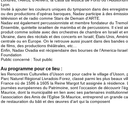
Londres, l'AMUZ d'Anvers, la Casa da Música de Porto ou l'Auditoriu
Lyon.
Invité à ajouter les couleurs uniques du tympanon dans des enregistr
ou des productions d'opéras baroques, Nadav participe à des émissio
télévision et de radio comme Stars de Demain d'ARTE.
Nadav est également percussionniste et membre fondateur du Tremo
Ensemble, quintette israélien de marimba et de percussions. Il s’est ai
produit comme soliste avec des orchestres de chambre en Israël et e
Ukraine, dans des récitals et des concerts en Israël, États-Unis, Amér
centrale ou en Europe. On le retrouve aussi jouant dans des bandes o
de films, des productions théâtrales, etc…
Enfin, Nadav Ovadia est récipiendaire des bourses de l’America-Israel
Foundation
Public concerné : Tout public
Au programme pour ce lieu :
les Rencontres Culturelles d’Usson ont pour cadre le village d’Usson, 
Parc Naturel Régional Livradois-Forez, classé parmi les plus beaux vi
France où de 1586 à 1605 la Reine Margot fut assignée à résidence. 
journées européennes du Patrimoine, sont l’occasion de découvrir l’égl
Maurice, dont la municipalité en lien avec ses partenaires institutionnel
l’association des Amis de l’Eglise St-Maurice, entreprend un grande 
de restauration du bâti et des œuvres d’art qui la composent