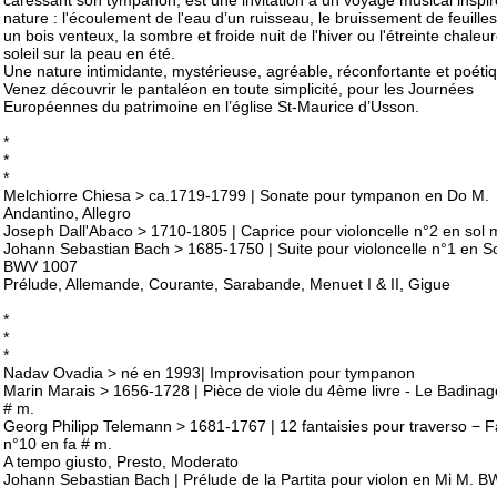
caressant son tympanon, est une invitation à un voyage musical inspir
nature : l'écoulement de l'eau d’un ruisseau, le bruissement de feuille
un bois venteux, la sombre et froide nuit de l'hiver ou l'étreinte chale
soleil sur la peau en été.
Une nature intimidante, mystérieuse, agréable, réconfortante et poét
Venez découvrir le pantaléon en toute simplicité, pour les Journées
Européennes du patrimoine en l’église St-Maurice d’Usson.
*
*
*
Melchiorre Chiesa > ca.1719-1799 | Sonate pour tympanon en Do M.
Andantino, Allegro
Joseph Dall'Abaco > 1710-1805 | Caprice pour violoncelle n°2 en sol 
Johann Sebastian Bach > 1685-1750 | Suite pour violoncelle n°1 en S
BWV 1007
Prélude, Allemande, Courante, Sarabande, Menuet I & II, Gigue
*
*
*
Nadav Ovadia > né en 1993| Improvisation pour tympanon
Marin Marais > 1656-1728 | Pièce de viole du 4ème livre - Le Badinag
# m.
Georg Philipp Telemann > 1681-1767 | 12 fantaisies pour traverso − F
n°10 en fa # m.
A tempo giusto, Presto, Moderato
Johann Sebastian Bach | Prélude de la Partita pour violon en Mi M. 