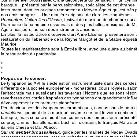
Sur un sentier broussailleux, à la découverte du pantaléon − un cymb
baroque − présenté par le percussionniste, spécialiste de cet étrange
instrument, dont les origines remontent au Moyen-Âge et qui est très p
nos amis hongrois… Une manière originale de clore les cinquièmes
Rencontres Culturelles d’Usson
, festival de musique de chambre qui al
l’harmonie du patrimoine ussonnais et des plus belles musiques du M
Âge à nos jours, au son des instruments anciens…
En plus, la restauratrice d’œuvres d’art Anne Elsener, présentera son t
restauration du Tabernacle de la Reyne Margot et de la Statue équest
Maurice
Toutes les manifestations sont à Entrée libre, avec une quête au béné
la restauration du patrimoine
*
*
*
Propos sur le concert
Le tympanon au XVIIIe siècle est un instrument usité dans des cercles
différents de la société européenne - monastères, cours royales, salo
l'aristocratie mais aussi dans les tavernes ! Notons que les sons réson
réverbérés des cordes frappées des tympanons ont grandement influe
développement des premiers pianofortes.
Peu de virtuoses des tympanons chromatiques, connus sous le nom 
pantaléons
, jouaient de la musique savante sur tout le vieux continent 
baroque, mais ceux-ci étaient bien connus des compositeurs présent
ce programme ; les allemands Bach et Telemann, le français Marais o
italiens Chiesa et Dall’Abaco.
Sur un sentier broussailleux
, guidé par les maillets de Nadav Ovadi