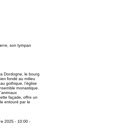
ierre, son tympan
la Dordogne, le bourg
ien fondé au milieu
u gothique, l’église
l’ensemble monastique.
 d’animaux
ette façade, offre un
e entouré par le
e 2025 - 10:00 -