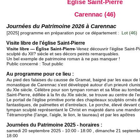
Église Saint-Pierre
Carennac (46)
Journées du Patrimoine 2026 à Carennac
[2025] programme en préparation pour ce département :
Lot (46)
Visite libre de l'église Saint-Pierre
Visite libre — Église Saint-Pierre
-Venez découvrir l’église Saint-P
sculpté du XII? siècle et ses décors peints remarquables.
Un bel exemple de patrimoine roman à ne pas manquer !
Public concerné : Tout public
Au programme pour ce lieu :
Au pied des falaises du causse de Gramat, baigné par les eaux de 
monastique de Carennac s’est développé autour d’un prieuré clunis
du XIe siècle. Célèbre pour son tympan roman et sa Mise au tombea
Saint-Pierre, édifiée à la fin du XIe siècle, se trouve au centre de 
Le portail de l’église primitive porte des chapiteaux sculptés ornés
fantastiques, de palmettes et d’entrelacs. Le porche, élevé devant c
tympan sculpté représentant le Christ en majesté dans une mandorl
Tétramorphe (l’ange, l’aigle, le lion, le taureau) et par les apôtres
Journées du Patrimoine 2025 - horaires :
samedi 20 septembre 2025 - 10:00 - 18:00 , dimanche 21 septembr
18:00