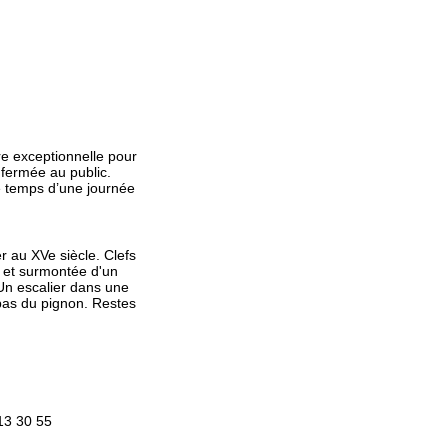
re exceptionnelle pour
 fermée au public.
le temps d’une journée
r au XVe siècle. Clefs
s et surmontée d'un
Un escalier dans une
 bas du pignon. Restes
 13 30 55