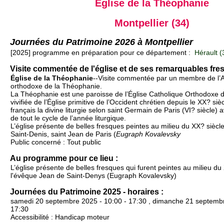
Église de la Théophanie
Montpellier (34)
Journées du Patrimoine 2026 à Montpellier
[2025] programme en préparation pour ce département :
Hérault (
Visite commentée de l'église et de ses remarquables fr
Église de la Théophanie
--Visite commentée par un membre de l’As
orthodoxe de la Théophanie.
La Théophanie est une paroisse de l’Église Catholique Orthodoxe 
vivifiée de l’Église primitive de l’Occident chrétien depuis le XX? si
français la divine liturgie selon saint Germain de Paris (VI? siècle) a
de tout le cycle de l’année liturgique.
L’église présente de belles fresques peintes au milieu du XX? siècl
Saint-Denis, saint Jean de Paris (
Eugraph Kovalevsky
Public concerné : Tout public
Au programme pour ce lieu :
L’église présente de belles fresques qui furent peintes au milieu du
l'évêque Jean de Saint-Denys (Eugraph Kovalevsky)
Journées du Patrimoine 2025 - horaires :
samedi 20 septembre 2025 - 10:00 - 17:30 , dimanche 21 septembr
17:30
Accessibilité : Handicap moteur