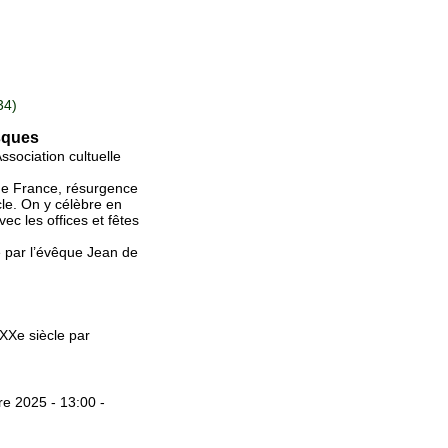
34)
esques
sociation cultuelle
de France, résurgence
ècle. On y célèbre en
vec les offices et fêtes
e par l’évêque Jean de
 XXe siècle par
e 2025 - 13:00 -