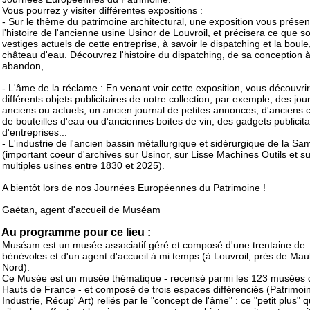
Vous pourrez y visiter différentes expositions :
- Sur le thème du patrimoine architectural, une exposition vous présen
l'histoire de l'ancienne usine Usinor de Louvroil, et précisera ce que so
vestiges actuels de cette entreprise, à savoir le dispatching et la boule
château d'eau. Découvrez l'histoire du dispatching, de sa conception 
abandon,
- L'âme de la réclame : En venant voir cette exposition, vous découvri
différents objets publicitaires de notre collection, par exemple, des jo
anciens ou actuels, un ancien journal de petites annonces, d'anciens 
de bouteilles d'eau ou d'anciennes boites de vin, des gadgets publicita
d'entreprises...
- L'industrie de l'ancien bassin métallurgique et sidérurgique de la Sa
(important coeur d'archives sur Usinor, sur Lisse Machines Outils et s
multiples usines entre 1830 et 2025).
A bientôt lors de nos Journées Européennes du Patrimoine !
Gaëtan, agent d'accueil de Muséam
Au programme pour ce lieu :
Muséam est un musée associatif géré et composé d'une trentaine de
bénévoles et d'un agent d'accueil à mi temps (à Louvroil, près de Ma
Nord).
Ce Musée est un musée thématique - recensé parmi les 123 musées 
Hauts de France - et composé de trois espaces différenciés (Patrimoi
Industrie, Récup' Art) reliés par le "concept de l'âme" : ce "petit plus" qu