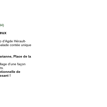
34)
leux
p d'Agde Hérault-
 balade contée unique
arianne,
Place de la
illage d'une façon
ts.
tionnelle de
ssant !