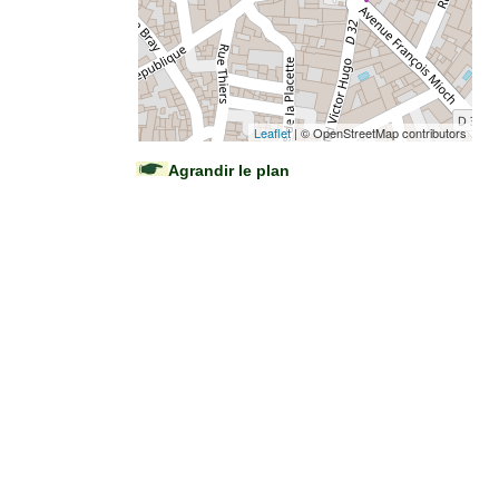
Leaflet
| © OpenStreetMap contributors
Agrandir le plan