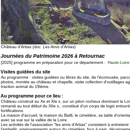
Château d'Artias (
doc. Les Amis d'Artias
)
Journées du Patrimoine 2026 à Retournac
[2025] programme en préparation pour ce département :
Haute-Loire
Visites guidées du site
Au programme : visites guidées ou libres du site, de l'écomusée, parc
photos, montée au château et chapelle, visite collection d'outillages ag
traction animal du 19ième.
Au programme pour ce lieu :
Château construit au Xe et XIe s. sur un piton rocheux dominant la Loi
remanié au tout début du XIIe s., constitué d'un corps de logis entour
fortifications.
La maison d'accueil, la maison du Bailli, le cimetière, sa table d'orienta
avec sa vue sur la vallée de la Loire.
Les activités de l'association "les amis d'Artias" consistent à entretenir 
l'embellir, aménagements autour du cimetière, four à pain, décaissem