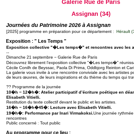
Galerie Rue de Paris
Assignan (34)
Journées du Patrimoine 2026 à Assignan
[2025] programme en préparation pour ce département :
Hérault (
Exposition : " Les Temps "
Exposition collective "�Les temps�" et rencontres avec les a
--
Dimanche 21 septembre − Galerie Rue de Paris
Découvrez librement l’exposition collective "�Les temps�" réunissa
Cécile Conilh de Beyssac, Paola Di Prima, Oddbjorg Reinton et Car
La galerie vous invite à une rencontre conviviale avec les artistes
de leurs œuvres, de leurs inspirations et du thème du temps qui trav
?? Programme de la journée
10�h − 12�h�: Atelier participatif d’écriture poétique en dé
Elisabeth Vitielli.
Restitution du texte collectif devant le public et les artistes.
16�h − 16�h�45�: Lecture avec Elisabeth Vitielli.
19�h�: Performance par Inari Virmakoksi.
Une journée rythmée p
rencontres
Public concerné : Tout public
Au programme pour ce lieu :