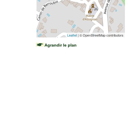
Leaflet
| © OpenStreetMap contributors
Agrandir le plan