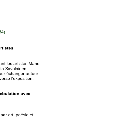
34)
rtistes
nt les artistes Marie-
ita Savolainen.
 pour échanger autour
erse l’exposition.
ambulation avec
ar art, poésie et