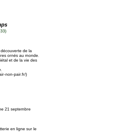
mps
(33)
 découverte de la
aires ornés au monde.
tal et de la vie des
e.
ir-non-pair.fr/)
che 21 septembre
terie en ligne sur le