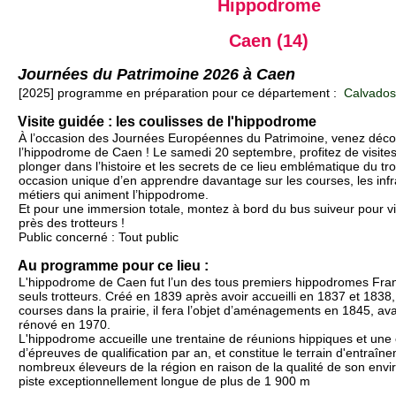
Hippodrome
Caen (14)
Journées du Patrimoine 2026 à Caen
[2025] programme en préparation pour ce département :
Calvados
Visite guidée : les coulisses de l'hippodrome
À l’occasion des Journées Européennes du Patrimoine, venez décou
l’hippodrome de Caen ! Le samedi 20 septembre, profitez de visite
plonger dans l’histoire et les secrets de ce lieu emblématique du t
occasion unique d’en apprendre davantage sur les courses, les infra
métiers qui animent l’hippodrome.
Et pour une immersion totale, montez à bord du bus suiveur pour vi
près des trotteurs !
Public concerné : Tout public
Au programme pour ce lieu :
L'hippodrome de Caen fut l’un des tous premiers hippodromes Fran
seuls trotteurs. Créé en 1839 après avoir accueilli en 1837 et 1838
courses dans la prairie, il fera l’objet d’aménagements en 1845, av
rénové en 1970.
L'hippodrome accueille une trentaine de réunions hippiques et une
d’épreuves de qualification par an, et constitue le terrain d'entraîne
nombreux éleveurs de la région en raison de la qualité de son env
piste exceptionnellement longue de plus de 1 900 m