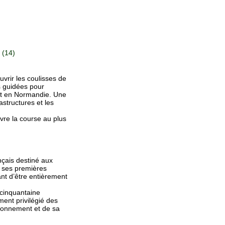
 (14)
vrir les coulisses de
s guidées pour
rot en Normandie. Une
structures et les
vre la course au plus
çais destiné aux
, ses premières
ant d’être entièrement
 cinquantaine
ment privilégié des
ironnement et de sa