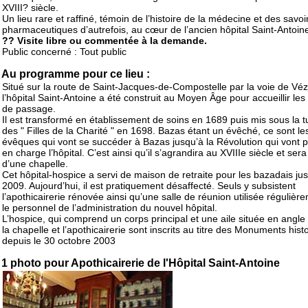
XVIII? siècle.
Un lieu rare et raffiné, témoin de l’histoire de la médecine et des savoi
pharmaceutiques d’autrefois, au cœur de l’ancien hôpital Saint-Antoin
?? Visite libre ou commentée à la demande.
Public concerné : Tout public
Au programme pour ce lieu :
Situé sur la route de Saint-Jacques-de-Compostelle par la voie de Véz
l’hôpital Saint-Antoine a été construit au Moyen Âge pour accueillir les
de passage.
Il est transformé en établissement de soins en 1689 puis mis sous la tu
des " Filles de la Charité " en 1698. Bazas étant un évêché, ce sont les
évêques qui vont se succéder à Bazas jusqu’à la Révolution qui vont 
en charge l’hôpital. C’est ainsi qu’il s’agrandira au XVIIIe siècle et ser
d’une chapelle.
Cet hôpital-hospice a servi de maison de retraite pour les bazadais ju
2009. Aujourd’hui, il est pratiquement désaffecté. Seuls y subsistent
l’apothicairerie rénovée ainsi qu’une salle de réunion utilisée régulièr
le personnel de l’administration du nouvel hôpital.
L’hospice, qui comprend un corps principal et une aile située en angle
la chapelle et l’apothicairerie sont inscrits au titre des Monuments hist
depuis le 30 octobre 2003
1 photo pour Apothicairerie de l'Hôpital Saint-Antoine