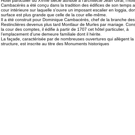
Hôtel particulier du XVIIIe siècle attribué à l'architecte Jean Giral, l'hôt
Cambacérès a été conçu dans la tradition des édifices de son temps 
cour intérieure sur laquelle s'ouvre un imposant escalier en loggia, don
surface est plus grande que celle de la cour elle-même.
Il a été construit pour Dominique Cambacérès, chef de la branche des
Restinclières devenus plus tard Montlaur de Murles par mariage. Conse
la cour des comptes, il édifie à partir de 1707 cet hôtel particulier, à
l’emplacement d’une demeure familiale dont il hérite.
La façade, caractérisée par de nombreuses ouvertures qui allègent la
structure, est inscrite au titre des Monuments historiques