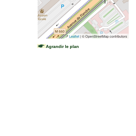
Leaflet
| © OpenStreetMap contributors
Agrandir le plan