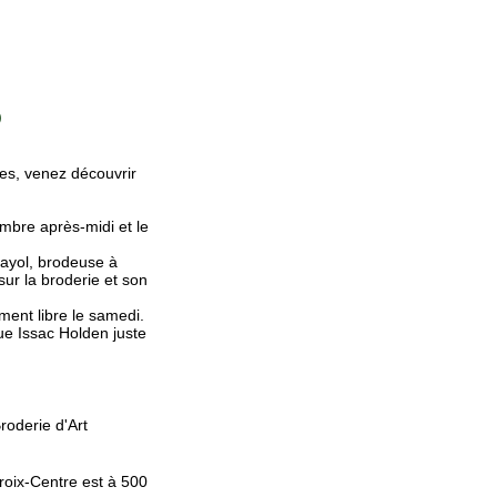
)
tes, venez découvrir
mbre après-midi et le
Bayol, brodeuse à
sur la broderie et son
ment libre le samedi.
rue Issac Holden juste
roderie d'Art
Croix-Centre est à 500