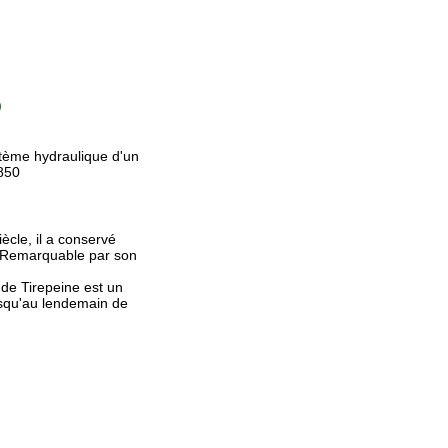
)
stème hydraulique d'un
850
ècle, il a conservé
). Remarquable par son
 de Tirepeine est un
jusqu'au lendemain de